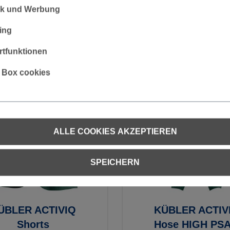
tik und Werbung
€ 15,38
€ 185,29
ing
tfunktionen
s Box cookies
ALLE COOKIES AKZEPTIEREN
SPEICHERN
ÜBLER ACTIVIQ
KÜBLER ACTIV
Shorts
Hose HIGH PSA