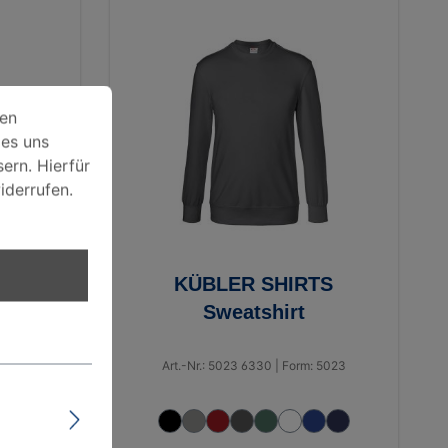
rwendet. Einige davon werden zwingen technisch benötigt, w
ien
 es uns
ern. Hierfür
iderrufen.
KÜBLER SHIRTS
ter
Sweatshirt
e
 1325
Art.-Nr.: 5023 6330 | Form: 5023