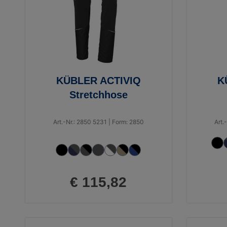
KÜBLER ACTIVIQ
K
Stretchhose
Art.-Nr.: 2850 5231 | Form: 2850
Art.
€ 115,82