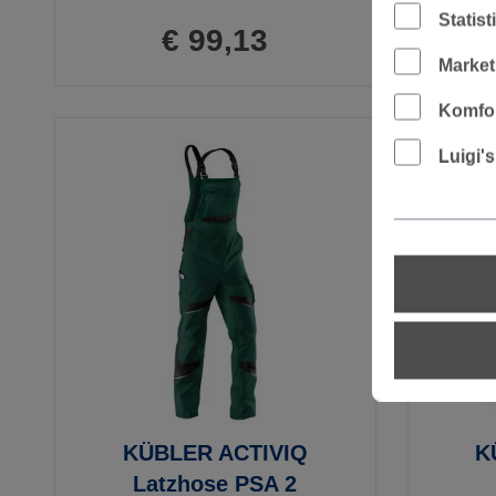
Statis
€ 99,13
Market
Komfor
Luigi'
KÜBLER ACTIVIQ
K
Latzhose PSA 2