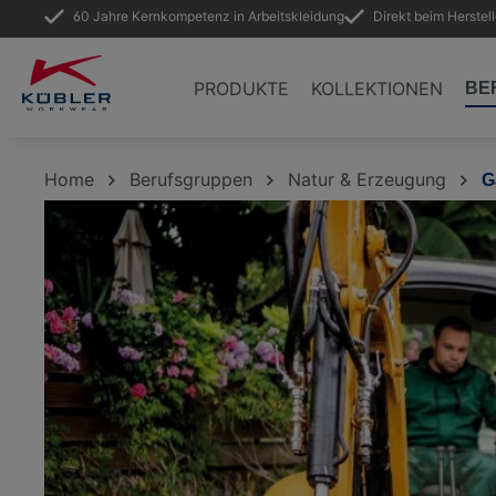
60 Jahre Kernkompetenz in Arbeitskleidung
Direkt beim Herstel
springen
Zur Hauptnavigation springen
PRODUKTE
KOLLEKTIONEN
BE
Home
Berufsgruppen
Natur & Erzeugung
G