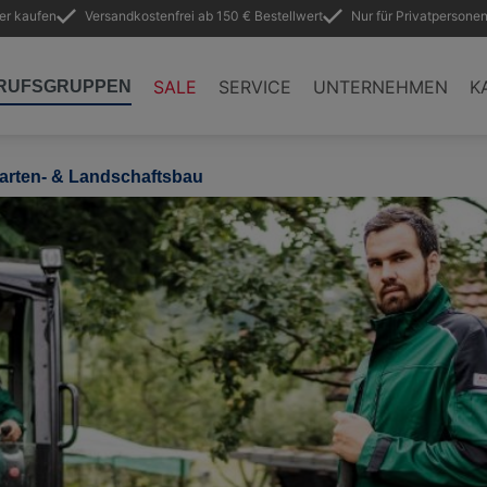
ler kaufen
Versandkostenfrei ab 150 € Bestellwert
Nur für Privatpersonen
SALE
SERVICE
UNTERNEHMEN
K
RUFSGRUPPEN
arten- & Landschaftsbau