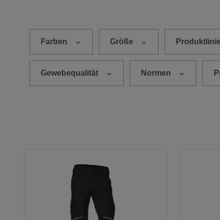
Es werden 24 von 78 Produkten angezeigt.
Farben
Größe
Produktlini
Gewebequalität
Normen
P