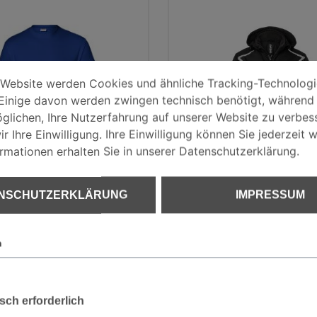
EINSTELLUNGEN
bsite werden Cookies und ähnliche Tracking-Technologien ve
 Website werden Cookies und ähnliche Tracking-Technolog
Einige davon werden zwingen technisch benötigt, während
HUTZERKLÄRUNG
glichen, Ihre Nutzerfahrung auf unserer Website zu verbess
r Ihre Einwilligung. Ihre Einwilligung können Sie jederzeit w
ormationen erhalten Sie in unserer Datenschutzerklärung.
UM
NSCHUTZERKLÄRUNG
IMPRESSUM
BLER SHIRTS T-
KÜBLER
Shirt
BODYFORCE Win
Softshell Jack
n
-Nr.: 5124 6238 | Form: 5124
Art.-Nr.: 1325 5375 | Form:
sch erforderlich