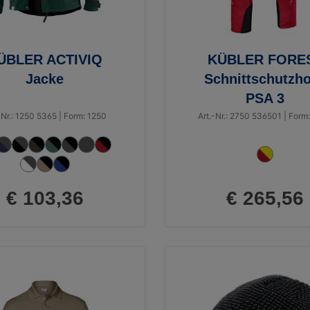
ÜBLER ACTIVIQ
KÜBLER FORE
Jacke
Schnittschutzh
PSA 3
-Nr.: 1250 5365 | Form: 1250
Art.-Nr.: 2750 536501 | Form
€ 103,36
€ 265,56