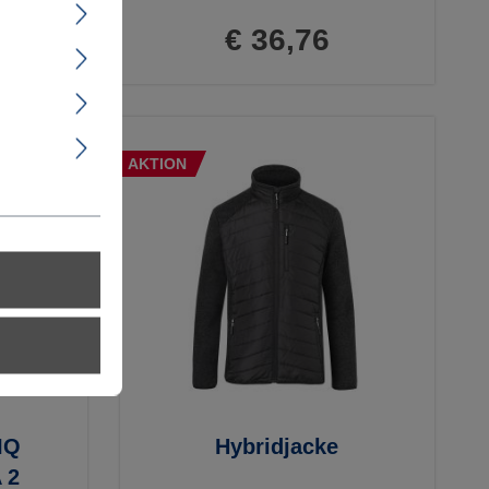
€ 36,76
AKTION
IQ
Hybridjacke
 2