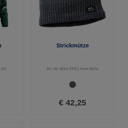
n
Strickmütze
 1367
Art.-Nr.: 8204 9315 | Form: 8204
€ 42,25