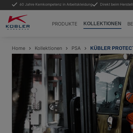
60 Jahre Kernkompetenz in Arbeitskleidung
Direkt beim Herstel
springen
Zur Hauptnavigation springen
PRODUKTE
B
KOLLEKTIONEN
Home
Kollektionen
PSA
KÜBLER PROTECT