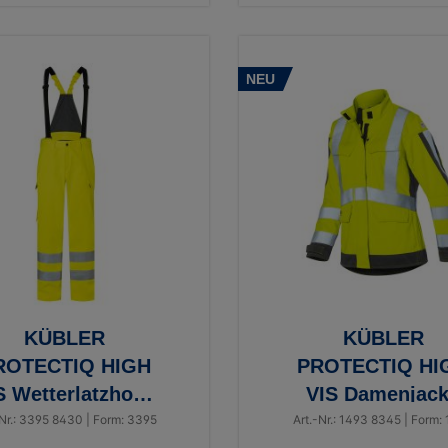
NEU
KÜBLER
KÜBLER
ROTECTIQ HIGH
PROTECTIQ HI
S Wetterlatzhose
VIS Damenjac
ARC2 PSA 3
ARC1 PSA 3
-Nr.: 3395 8430 | Form: 3395
Art.-Nr.: 1493 8345 | Form: