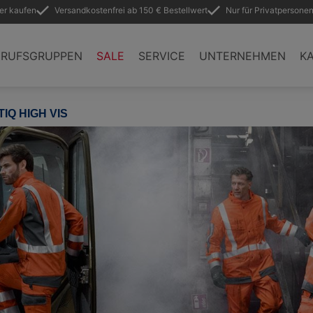
ler kaufen
Versandkostenfrei ab 150 € Bestellwert
Nur für Privatpersonen
ERUFSGRUPPEN
SALE
SERVICE
UNTERNEHMEN
KA
IQ HIGH VIS