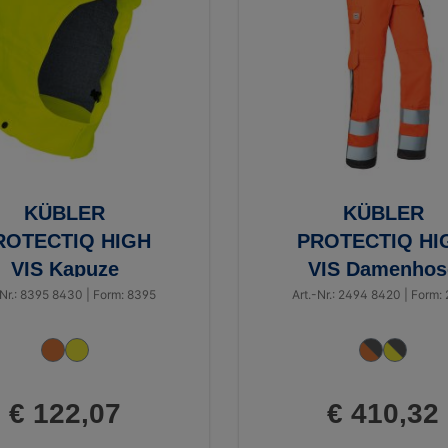
KÜBLER
KÜBLER
ROTECTIQ HIGH
PROTECTIQ HI
VIS Kapuze
VIS Damenhos
ARC2 PSA 3
-Nr.: 8395 8430 | Form: 8395
Art.-Nr.: 2494 8420 | Form:
€ 122,07
€ 410,32