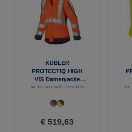
KÜBLER
PROTECTIQ HIGH
P
VIS Damenjacke
ARC2 PSA 3
Art.-Nr.: 1494 8420 | Form: 1494
Art.
€ 519,63