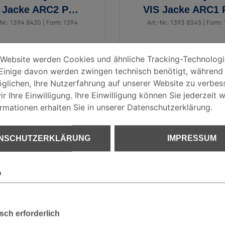
 Jacke ARC2 PSA
VIS Jacke ARC1
3
3
-Nr.: 1394 8420 | Form: 1394
Art.-Nr.: 1393 8345 | Form:
EINSTELLUNGEN
bsite werden Cookies und ähnliche Tracking-Technologien ve
 Website werden Cookies und ähnliche Tracking-Technolog
Einige davon werden zwingen technisch benötigt, während
€ 519,63
€ 420,15
HUTZERKLÄRUNG
glichen, Ihre Nutzerfahrung auf unserer Website zu verbess
r Ihre Einwilligung. Ihre Einwilligung können Sie jederzeit w
ormationen erhalten Sie in unserer Datenschutzerklärung.
UM
NSCHUTZERKLÄRUNG
IMPRESSUM
n
sch erforderlich