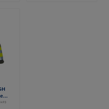
GH
ke
 1493