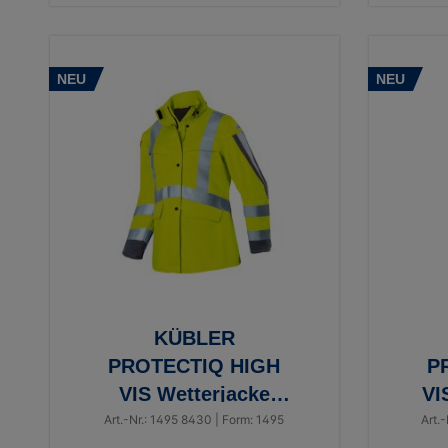
NEU
NEU
KÜBLER
PROTECTIQ HIGH
P
VIS Wetterjacke
VI
Damen ARC2 PSA 3
Art.-Nr.: 1495 8430 | Form: 1495
Art.