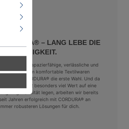
CORDURA® – LANG LEBE DIE
LANGLEBIGKEIT.
Für alle, die strapazierfähige, verlässliche und
dennoch extrem komfortable Textilwaren
suchen, ist CORDURA® die erste Wahl. Und da
wir bei KÜBLER besonders viel Wert auf eine
langlebige Qualität legen, arbeiten wir bereits
seit Jahren erfolgreich mit CORDURA® an
immer robusteren Lösungen für dich.