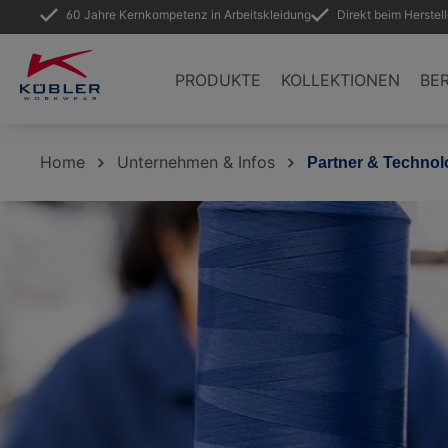
60 Jahre Kernkompetenz in Arbeitskleidung
Direkt beim Herstel
springen
Zur Hauptnavigation springen
PRODUKTE
KOLLEKTIONEN
BE
Home
Unternehmen & Infos
Partner & Technol