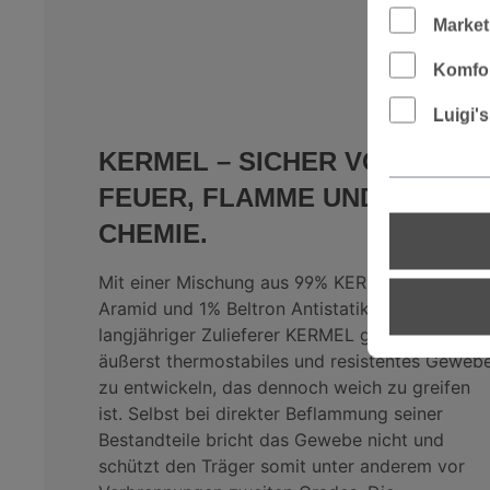
Market
Komfor
Luigi'
KERMEL – SICHER VOR
FEUER, FLAMME UND
CHEMIE.
Mit einer Mischung aus 99% KERMEL Meta-
Aramid und 1% Beltron Antistatik hat es unser
langjähriger Zulieferer KERMEL geschafft, ein
äußerst thermostabiles und resistentes Geweb
zu entwickeln, das dennoch weich zu greifen
ist. Selbst bei direkter Beflammung seiner
Bestandteile bricht das Gewebe nicht und
schützt den Träger somit unter anderem vor