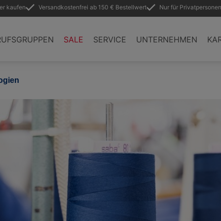
ler kaufen
Versandkostenfrei ab 150 € Bestellwert
Nur für Privatpersonen
RUFSGRUPPEN
SALE
SERVICE
UNTERNEHMEN
KA
ogien