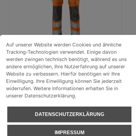
COOKIE-VOREINSTELLUNGEN
Auf unserer Website werden Cookies und ähnliche Tracking-
Auf unserer Website werden Cookies und ähnliche
KÜBLER REFLECTIQ Hose
Tracking-Technologien verwendet. Einige davon
DATENSCHUTZERKLÄRUNG
PSA 2
werden zwingen technisch benötigt, während es uns
andere ermöglichen, Ihre Nutzerfahrung auf unserer
Website zu verbessern. Hierfür benötigen wir Ihre
IMPRESSUM
Art.-Nr.: 2207 8340 | Form: 2207
Einwilligung. Ihre Einwilligung können Sie jederzeit
widerrufen. Weitere Informationen erhalten Sie in
unserer Datenschutzerklärung.
€ 139,11
DATENSCHUTZERKLÄRUNG
IMPRESSUM