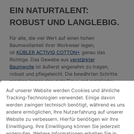
EIN NATURTALENT:
ROBUST UND LANGLEBIG.
Für alle, die viel Wert auf einen hohen
Baumwollanteil ihrer Workwear legen,
ist
KÜBLER ACTIVIQ COTTON+
genau das
Richtige. Das Gewebe aus
verstärkter
Baumwolle
ist äußerst angenehm zu tragen,
robust und pflegeleicht. Die bewährten Schritte
machen immer eine gute Figur und praktische
COOKIE-VOREINSTELLUNGEN
Auf unserer Website werden Cookies und ähnliche Tracking-
Ausstattung lässt keine Wünsche offen.
Auf unserer Website werden Cookies und ähnliche
Tracking-Technologien verwendet. Einige davon
Auch aus Mischgewebe erhältlich:
DATENSCHUTZERKLÄRUNG
KÜBLER
werden zwingen technisch benötigt, während es uns
ACTIVIQ
andere ermöglichen, Ihre Nutzerfahrung auf unserer
Website zu verbessern. Hierfür benötigen wir Ihre
IMPRESSUM
Einwilligung. Ihre Einwilligung können Sie jederzeit
widerrufen. Weitere Informationen erhalten Sie in