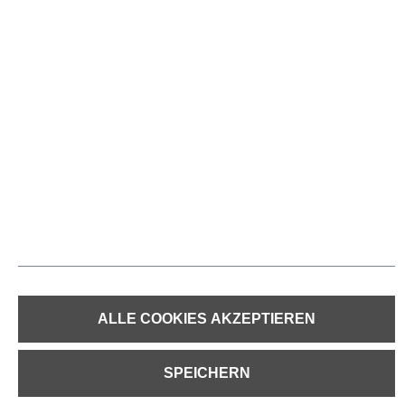
* Alle Preise inkl. gesetzl. Mehrwertsteuer zzgl.
Versandkosten
und
ggf. Nachnahmegebühren, wenn nicht anders angegeben.
© 2023 | Paul H. Kübler Bekleidungswerk GmbH & Co. KG
DATENSCHUTZ KARRIERE
IMPRESSUM
COOKIE-EINSTELLUNGEN
WIDERRUFSBELEHRUNG
DATENSCHUTZ
HINWEISGEBERSYSTEM
AGB
ALLE COOKIES AKZEPTIEREN
SPEICHERN