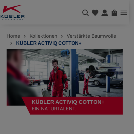
alt springen
WAREN
Home
Kollektionen
Verstärkte Baumwolle
KÜBLER ACTIVIQ COTTON+
KÜBLER ACTIVIQ COTTON+
EIN NATURTALENT.