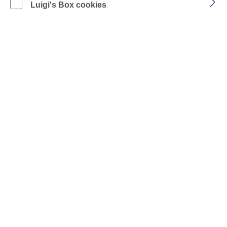
Luigi's Box cookies
KÜBLER ACTIVIQ cotton+
Hose
Art.-Nr.: 2250 3421 | Form: 2250
€ 88,84