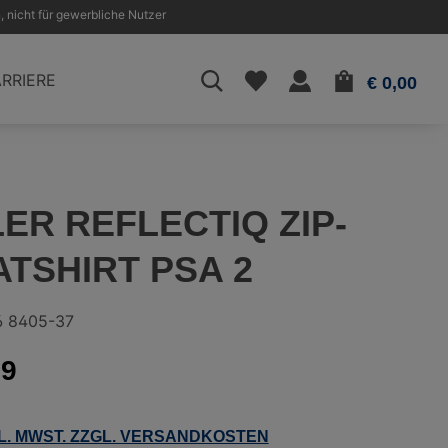
, nicht für gewerbliche Nutzer
WAR
RRIERE
€ 0,00
ER REFLECTIQ ZIP-
TSHIRT PSA 2
6 8405-37
69
KL. MWST. ZZGL. VERSANDKOSTEN