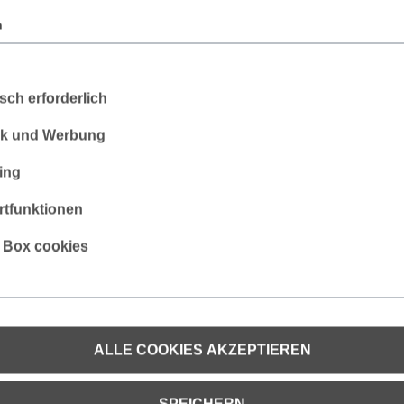
n
sch erforderlich
tik und Werbung
ing
mwolle
tfunktionen
s Box cookies
rofessionelle Industriewäsche
ALLE COOKIES AKZEPTIEREN