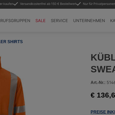
ler kaufen
Versandkostenfrei ab 150 € Bestellwert
Nur für Privatpersonen
ERUFSGRUPPEN
SALE
SERVICE
UNTERNEHMEN
KA
ER SHIRTS
KÜBL
SWEA
514
Art.-Nr.:
€ 136,
PREISE IN