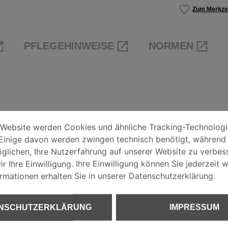
Zum Merkzet
PFLEGEHINWEISE
NORMEN
EINSTELLUNGEN
bsite werden Cookies und ähnliche Tracking-Technologien ve
 Website werden Cookies und ähnliche Tracking-Technolog
nd an den Ärmeln für
Einige davon werden zwingen technisch benötigt, während
HUTZERKLÄRUNG
glichen, Ihre Nutzerfahrung auf unserer Website zu verbess
r Ihre Einwilligung. Ihre Einwilligung können Sie jederzeit w
ormationen erhalten Sie in unserer Datenschutzerklärung.
UM
NSCHUTZERKLÄRUNG
IMPRESSUM