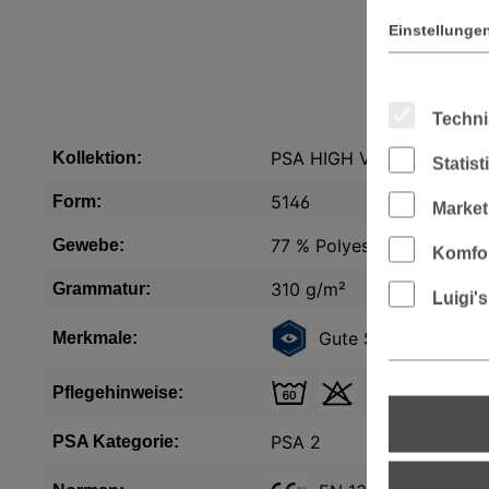
Einstellunge
Techni
PSA HIGH VIS SHIRTS
Kollektion:
Statis
5146
Form:
Market
77 % Polyester, 23 % Bau
Gewebe:
Komfor
310 g/m²
Grammatur:
Luigi'
Gute Sichtbarkeit
P
Merkmale:
Pflegehinweise:
PSA 2
PSA Kategorie: