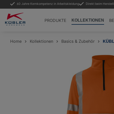
60 Jahre Kernkompetenz in Arbeitskleidung
Direkt beim Herstel
springen
Zur Hauptnavigation springen
PRODUKTE
B
KOLLEKTIONEN
Home
Kollektionen
Basics & Zubehör
KÜBL
Bildergalerie überspringen