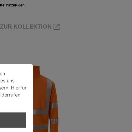
tel hinzufügen
ZUR KOLLEKTION
rwendet. Einige davon werden zwingen technisch benötigt, w
ien
 es uns
ern. Hierfür
iderrufen.