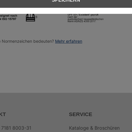
SPEICHERN
utz
EN ISO 15797 Industriewäsche
EN ISO 20
ie Normenzeichen bedeuten?
Mehr erfahren
KT
SERVICE
 7181 8003-31
Kataloge & Broschüren