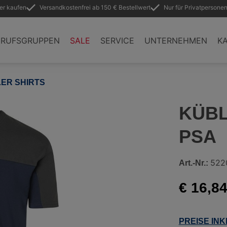
ler kaufen
Versandkostenfrei ab 150 € Bestellwert
Nur für Privatpersonen
ERUFSGRUPPEN
SALE
SERVICE
UNTERNEHMEN
KA
ER SHIRTS
KÜBL
PSA
522
Art.-Nr.:
€ 16,8
PREISE IN