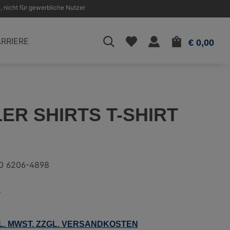
, nicht für gewerbliche Nutzer
WAR
RRIERE
€ 0,00
ER SHIRTS T-SHIRT
0 6206-4898
4
KL. MWST. ZZGL. VERSANDKOSTEN