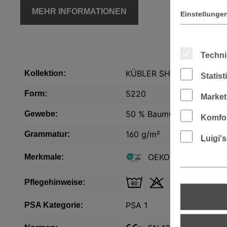
MEHR INFORMATIONEN
Einstellunge
Techni
KÜBLER SHIRTS
Kollektion:
Statis
5220
Form:
Market
50 % Baumwolle, 50 % Pol
Gewebe:
Komfor
160 g/m²
Grammatur:
Luigi'
OEKO-TEX®
Merkmale:
Pflegehinweise:
PSA 1
PSA Kategorie: