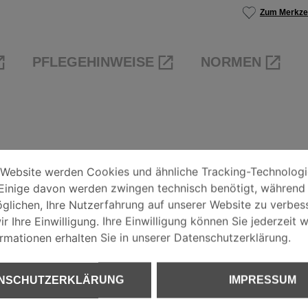
Zum Merkzet
PFLEGEHINWEISE
NORMEN
EINSTELLUNGEN
bsite werden Cookies und ähnliche Tracking-Technologien ve
 Website werden Cookies und ähnliche Tracking-Technolog
Einige davon werden zwingen technisch benötigt, während
HUTZERKLÄRUNG
glichen, Ihre Nutzerfahrung auf unserer Website zu verbess
il, Oberseite Ärmel
r Ihre Einwilligung. Ihre Einwilligung können Sie jederzeit w
ormationen erhalten Sie in unserer Datenschutzerklärung.
UM
kenband
NSCHUTZERKLÄRUNG
IMPRESSUM