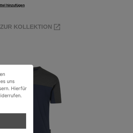
tel hinzufügen
ZUR KOLLEKTION
rwendet. Einige davon werden zwingen technisch benötigt, w
ien
 es uns
ern. Hierfür
iderrufen.