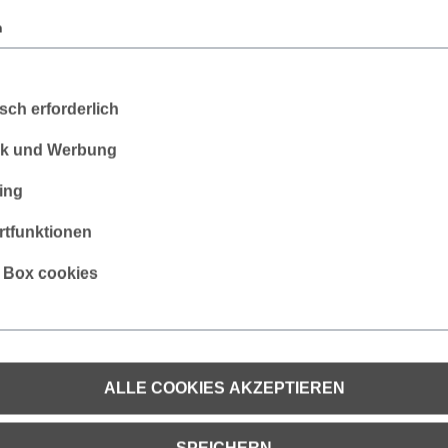
n
sch erforderlich
tik und Werbung
ing
yester
tfunktionen
s Box cookies
Kratzfrei
ALLE COOKIES AKZEPTIEREN