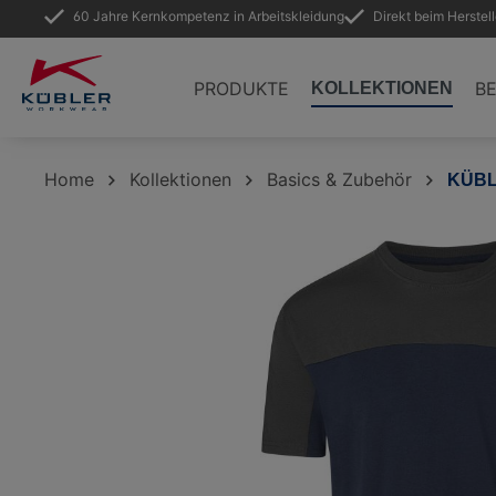
60 Jahre Kernkompetenz in Arbeitskleidung
Direkt beim Herstel
springen
Zur Hauptnavigation springen
PRODUKTE
B
KOLLEKTIONEN
Home
Kollektionen
Basics & Zubehör
KÜBL
Bildergalerie überspringen