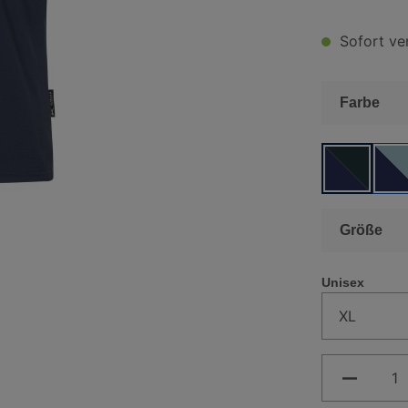
Sofort ver
aus
Farbe
FARBE:
F
aus
Größe
Unisex
Produkt 