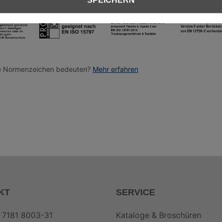
SPEICHERN
utz
EN ISO 15797 Industriewäsche
ie Normenzeichen bedeuten?
Mehr erfahren
KT
SERVICE
 7181 8003-31
Kataloge & Broschüren