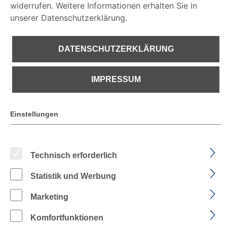
widerrufen. Weitere Informationen erhalten Sie in
unserer Datenschutzerklärung.
DATENSCHUTZERKLÄRUNG
€ 32,42
IMPRESSUM
PREISE INKL. MWST. ZZGL. VERSANDKOSTEN
Einstellungen
Sofort verfügbar, Lieferzeit: 1-2 Tage
Technisch erforderlich
auswählen
Farbe
Statistik und Werbung
Marketing
FARBE: DUNKELBLAU/DUNKELGRAU
FARBE: DUNKELBLAU/EISBLAU
FARBE: DUNKELGRAU/SCHWARZ
FARBE: SCHWARZ/DUNKEL
Komfortfunktionen