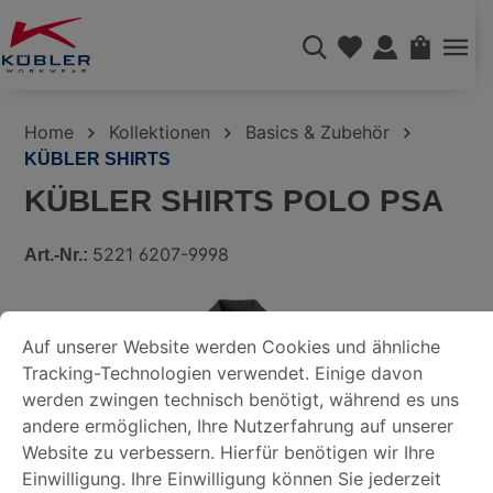
alt springen
WAREN
Home
Kollektionen
Basics & Zubehör
KÜBLER SHIRTS
KÜBLER SHIRTS POLO PSA
5221 6207-9998
Art.-Nr.:
Bildergalerie überspringen
COOKIE-VOREINSTELLUNGEN
Auf unserer Website werden Cookies und ähnliche Tracking-
Auf unserer Website werden Cookies und ähnliche
Tracking-Technologien verwendet. Einige davon
DATENSCHUTZERKLÄRUNG
werden zwingen technisch benötigt, während es uns
andere ermöglichen, Ihre Nutzerfahrung auf unserer
Website zu verbessern. Hierfür benötigen wir Ihre
IMPRESSUM
Einwilligung. Ihre Einwilligung können Sie jederzeit