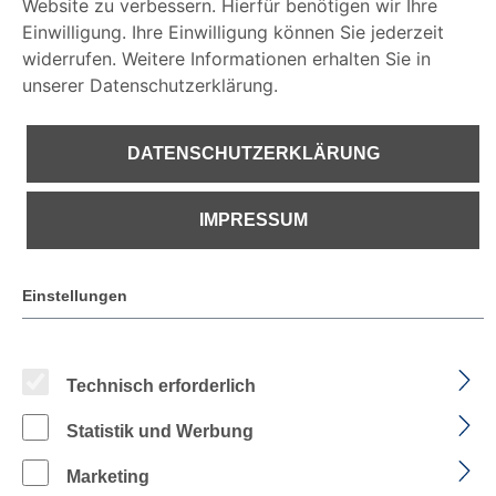
Website zu verbessern. Hierfür benötigen wir Ihre
IMPRESSUM
Einwilligung. Ihre Einwilligung können Sie jederzeit
widerrufen. Weitere Informationen erhalten Sie in
unserer Datenschutzerklärung.
DATENSCHUTZERKLÄRUNG
€ 36,76
IMPRESSUM
PREISE INKL. MWST. ZZGL. VERSANDKOSTEN
Einstellungen
Sofort verfügbar, Lieferzeit: 1-2 Tage
Technisch erforderlich
auswählen
Farbe
Statistik und Werbung
Marketing