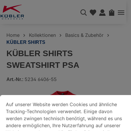
alt springen
WAREN
Home
Kollektionen
Basics & Zubehör
KÜBLER SHIRTS
KÜBLER SHIRTS
SWEATSHIRT PSA
5234 6406-55
Art.-Nr.:
Bildergalerie überspringen
COOKIE-VOREINSTELLUNGEN
Auf unserer Website werden Cookies und ähnliche Tracking-
Auf unserer Website werden Cookies und ähnliche
Tracking-Technologien verwendet. Einige davon
DATENSCHUTZERKLÄRUNG
werden zwingen technisch benötigt, während es uns
andere ermöglichen, Ihre Nutzerfahrung auf unserer