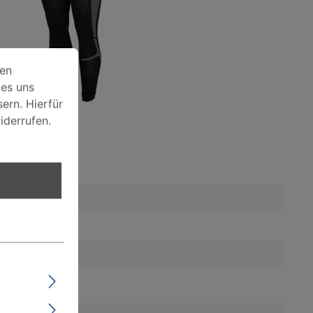
rwendet. Einige davon werden zwingen technisch benötigt, w
ien
 es uns
ern. Hierfür
iderrufen.