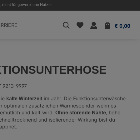
, nicht für gewerbliche Nutzer
WAR
RRIERE
€ 0,00
KTIONSUNTERHOSE
7 9213-9997
die
im Jahr. Die Funktionsunterwäsche
kalte Winterzeit
den optimalen zusätzlichen Wärmespender wenn es
emütlich und kalt wird.
, hohe
Ohne störende Nähte
 schnelltrocknend und isolierender Wirkung bist du
appnet.