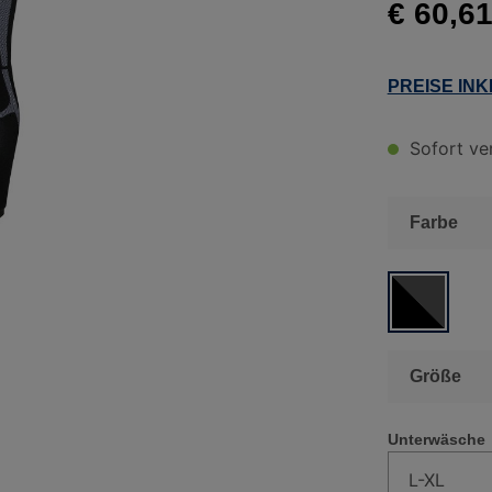
€ 60,6
PREISE IN
Sofort ver
aus
Farbe
FARBE:
aus
Größe
Unterwäsche