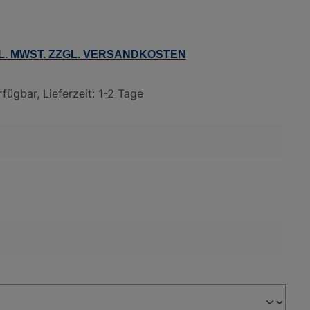
1
KL. MWST. ZZGL. VERSANDKOSTEN
fügbar, Lieferzeit: 1-2 Tage
wählen
 SCHWARZ/ANTHRAZIT
wählen