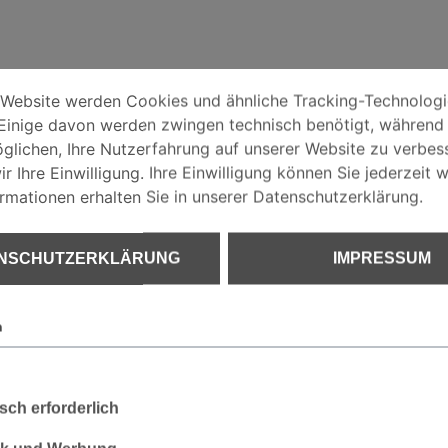
EINSTELLUNGEN
bsite werden Cookies und ähnliche Tracking-Technologien ve
 Website werden Cookies und ähnliche Tracking-Technolog
Einige davon werden zwingen technisch benötigt, während
HUTZERKLÄRUNG
glichen, Ihre Nutzerfahrung auf unserer Website zu verbess
r Ihre Einwilligung. Ihre Einwilligung können Sie jederzeit w
ormationen erhalten Sie in unserer Datenschutzerklärung.
UM
NSCHUTZERKLÄRUNG
IMPRESSUM
Polyamid, 8 % Elasthan
n
Atmungsaktiv
Stretch
sch erforderlich