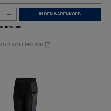
Anzahl: Gib den gewünschten Wert ein 
IN DEN WARENKORB
tel hinzufügen
ZUR KOLLEKTION