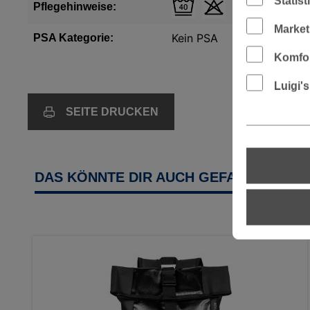
Statis
Pflegehinweise:
Market
Kein PSA
PSA Kategorie:
Komfor
Luigi'
SEITE DRUCKEN
DAS KÖNNTE DIR AUCH GEFALLEN:
Produktgalerie überspringen