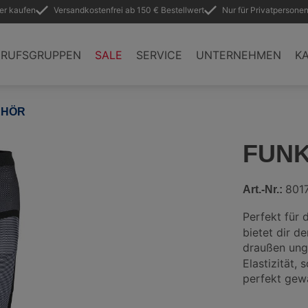
ler kaufen
Versandkostenfrei ab 150 € Bestellwert
Nur für Privatpersonen
ERUFSGRUPPEN
SALE
SERVICE
UNTERNEHMEN
KA
EHÖR
FUN
801
Art.-Nr.:
Perfekt für 
bietet dir 
draußen ung
Elastizität,
perfekt gew