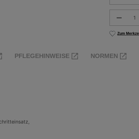
Produkt 
Zum Merkzet
PFLEGEHINWEISE
NORMEN
hritteinsatz,