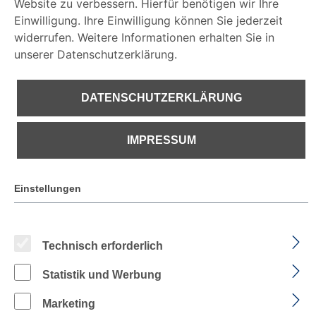
Website zu verbessern. Hierfür benötigen wir Ihre
IMPRESSUM
Einwilligung. Ihre Einwilligung können Sie jederzeit
widerrufen. Weitere Informationen erhalten Sie in
€ 13,11
unserer Datenschutzerklärung.
PREISE INKL. MWST. ZZGL. VERSANDKOSTEN
DATENSCHUTZERKLÄRUNG
Sofort verfügbar, Lieferzeit: 1-2 Tage
IMPRESSUM
Produkt Anzahl: Gib den gewünschten Wer
Einstellungen
IN DEN WARENKORB
Technisch erforderlich
Zum Merkzettel hinzufügen
Statistik und Werbung
Marketing
BESCHREIBUNG