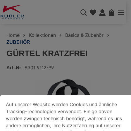
alt springen
WAREN
Home
Kollektionen
Basics & Zubehör
ZUBEHÖR
GÜRTEL KRATZFREI
8301 9112-99
Art.-Nr.:
Bildergalerie überspringen
COOKIE-VOREINSTELLUNGEN
Auf unserer Website werden Cookies und ähnliche Tracking-
Auf unserer Website werden Cookies und ähnliche
Tracking-Technologien verwendet. Einige davon
DATENSCHUTZERKLÄRUNG
werden zwingen technisch benötigt, während es uns
andere ermöglichen, Ihre Nutzerfahrung auf unserer