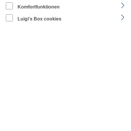
Komfortfunktionen
GRÖSSENTABELLE
Luigi's Box cookies
PFLEGEHINWEISE
NORMEN
ZUR KOLLEKTION
SEITE DRUCKEN