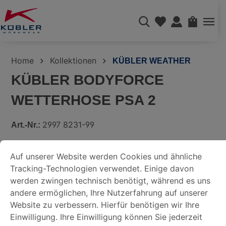
alt springen
WAREN
Home
Kollektionen
KÜBLER WEATHER
KÜBLER BODYFORCE
WETTERHOSE PSA 2
2997 8231-99
Art.-Nr.:
COOKIE-VOREINSTELLUNGEN
Auf unserer Website werden Cookies und ähnliche Tracking-
Bildergalerie überspringen
Auf unserer Website werden Cookies und ähnliche
Tracking-Technologien verwendet. Einige davon
DATENSCHUTZERKLÄRUNG
werden zwingen technisch benötigt, während es uns
andere ermöglichen, Ihre Nutzerfahrung auf unserer
Website zu verbessern. Hierfür benötigen wir Ihre
IMPRESSUM
Einwilligung. Ihre Einwilligung können Sie jederzeit