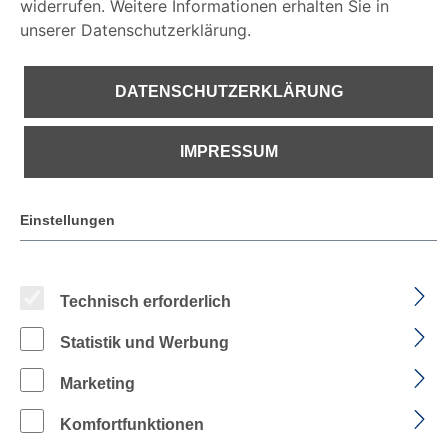
widerrufen. Weitere Informationen erhalten Sie in
unserer Datenschutzerklärung.
€ 182,17
DATENSCHUTZERKLÄRUNG
IMPRESSUM
PREISE INKL. MWST. ZZGL. VERSANDKOSTEN
Sofort verfügbar, Lieferzeit: 1-2 Tage
Einstellungen
auswählen
Farbe
Technisch erforderlich
Statistik und Werbung
FARBE: SCHWARZ
Marketing
auswählen
Größe
Komfortfunktionen