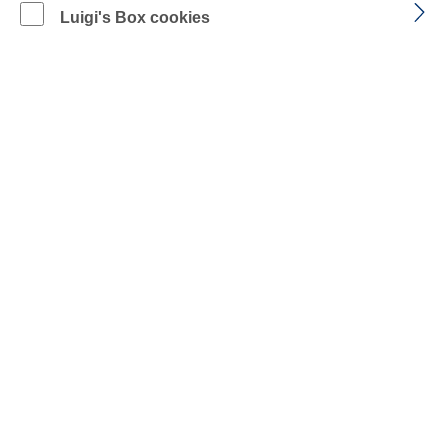
Luigi's Box cookies
Unisex
Produkt Anzahl: Gib den gewünschten Wer
IN DEN WARENKORB
Zum Merkzettel hinzufügen
BESCHREIBUNG
GRÖSSENTABELLE
PFLEGEHINWEISE