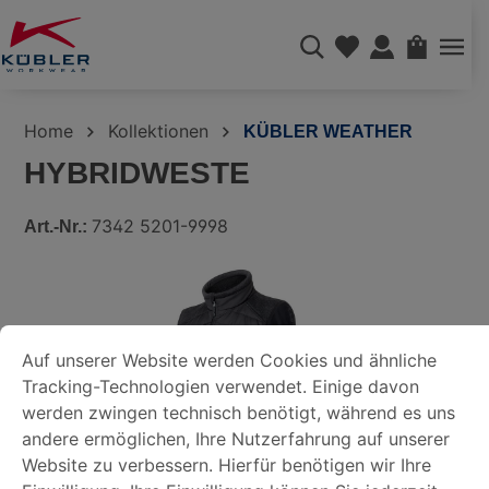
alt springen
WAREN
Home
Kollektionen
KÜBLER WEATHER
HYBRIDWESTE
7342 5201-9998
Art.-Nr.:
Bildergalerie überspringen
COOKIE-VOREINSTELLUNGEN
Auf unserer Website werden Cookies und ähnliche Tracking-
Auf unserer Website werden Cookies und ähnliche
Tracking-Technologien verwendet. Einige davon
DATENSCHUTZERKLÄRUNG
werden zwingen technisch benötigt, während es uns
andere ermöglichen, Ihre Nutzerfahrung auf unserer
Website zu verbessern. Hierfür benötigen wir Ihre
IMPRESSUM