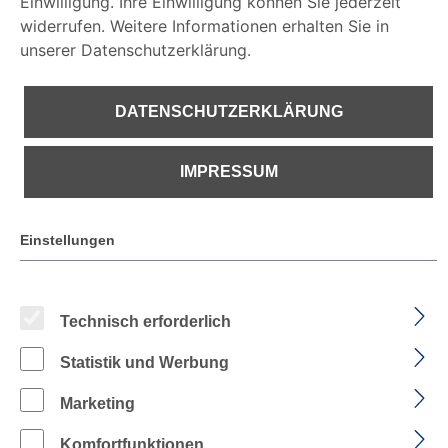
Einwilligung. Ihre Einwilligung können Sie jederzeit
widerrufen. Weitere Informationen erhalten Sie in
unserer Datenschutzerklärung.
€ 72,15
DATENSCHUTZERKLÄRUNG
IMPRESSUM
PREISE INKL. MWST. ZZGL. VERSANDKOSTEN
Aktuell nicht verfügbar
Einstellungen
auswählen
Farbe
Technisch erforderlich
Statistik und Werbung
FARBE: DUNKELBLAU/DUNKELGRAU
FARBE: EISBLAU/DUNKELBLAU
FARBE: SCHWARZ/DUNKELGRAU
Marketing
auswählen
Größe
Komfortfunktionen