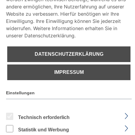
andere ermöglichen, Ihre Nutzerfahrung auf unserer
Website zu verbessern. Hierfür benötigen wir Ihre
IMPRESSUM
Einwilligung. Ihre Einwilligung können Sie jederzeit
widerrufen. Weitere Informationen erhalten Sie in
unserer Datenschutzerklärung.
€ 122,42
DATENSCHUTZERKLÄRUNG
IMPRESSUM
PREISE INKL. MWST. ZZGL. VERSANDKOSTEN
Sofort verfügbar, Lieferzeit: 1-2 Tage
Einstellungen
auswählen
Farbe
Technisch erforderlich
Statistik und Werbung