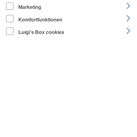
FARBE: ROT/WARNGELB
Marketing
auswählen
Größe
Komfortfunktionen
Luigi's Box cookies
Unisex
Produkt Anzahl: Gib den gewünschten Wer
IN DEN WARENKORB
Zum Merkzettel hinzufügen
BESCHREIBUNG