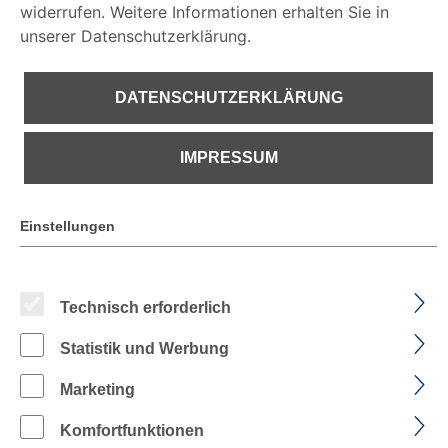
widerrufen. Weitere Informationen erhalten Sie in
unserer Datenschutzerklärung.
DATENSCHUTZERKLÄRUNG
€ 811,36
IMPRESSUM
PREISE INKL. MWST. ZZGL. VERSANDKOSTEN
Einstellungen
Sofort verfügbar, Lieferzeit: 1-2 Tage
Technisch erforderlich
auswählen
Farbe
Statistik und Werbung
Marketing
FARBE: WARNGELB
FARBE: WARNORANGE
Komfortfunktionen