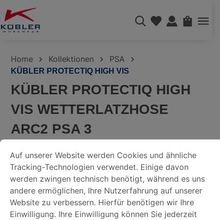
alt springen
WAREN
Home
Kollektionen
PSA
KÜBLER PROTECTIQ HIGH VIS
KÜBLER PROTECTIQ HIGH
VIS WETTERLATZHOSE
ARC2 PSA 3
COOKIE-VOREINSTELLUNGEN
Auf unserer Website werden Cookies und ähnliche Tracking-
3395 8430-34
Art.-Nr.:
Auf unserer Website werden Cookies und ähnliche
Tracking-Technologien verwendet. Einige davon
Bildergalerie überspringen
DATENSCHUTZERKLÄRUNG
werden zwingen technisch benötigt, während es uns
andere ermöglichen, Ihre Nutzerfahrung auf unserer
Website zu verbessern. Hierfür benötigen wir Ihre
IMPRESSUM
Einwilligung. Ihre Einwilligung können Sie jederzeit