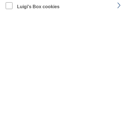
Luigi's Box cookies
auswählen
Größe
Unisex mit Länge
Produkt Anzahl: Gib den gewünschten Wer
IN DEN WARENKORB
Zum Merkzettel hinzufügen
BESCHREIBUNG
GRÖSSENTABELLE