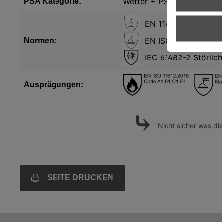
Wetter + PSA 3
PSA Kategorie:
EN 1149 Elektrostat
EN ISO 11611 Schwei
Normen:
IEC 61482-2 Störlic
Ausprägungen:
⤷
Nicht sicher was d
SEITE DRUCKEN