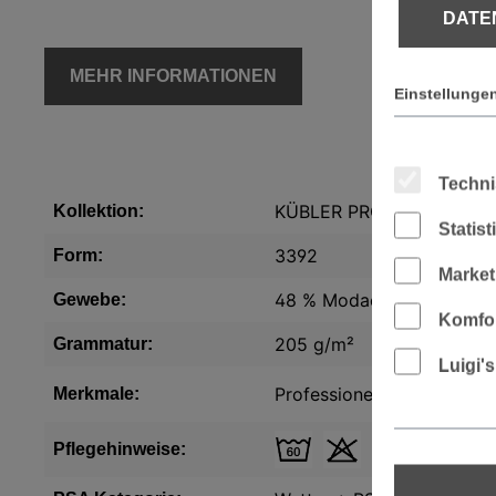
DATE
MEHR INFORMATIONEN
Einstellunge
Techni
KÜBLER PROTECTIQ
Kollektion:
Statis
3392
Form:
Market
48 % Modacryl, 34 % Baumw
Gewebe:
Komfor
205 g/m²
Grammatur:
Luigi'
Professionelle Industriew
Merkmale:
Pflegehinweise: