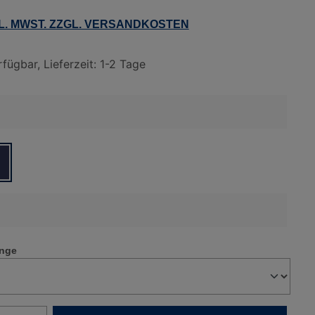
KL. MWST. ZZGL. VERSANDKOSTEN
fügbar, Lieferzeit: 1-2 Tage
wählen
 ANTHRAZIT
ARBE: DUNKELBLAU
wählen
änge