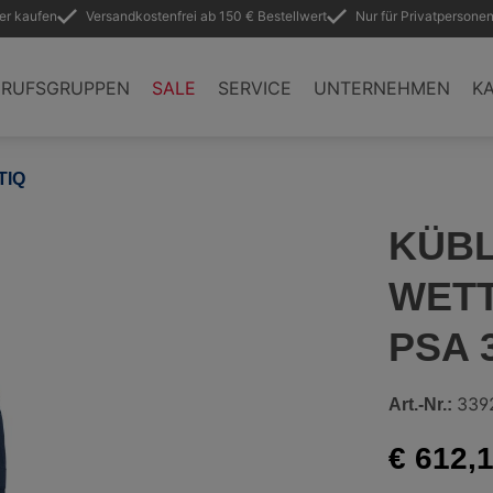
ler kaufen
Versandkostenfrei ab 150 € Bestellwert
Nur für Privatpersonen
ERUFSGRUPPEN
SALE
SERVICE
UNTERNEHMEN
KA
TIQ
KÜBL
WETT
PSA 
339
Art.-Nr.:
€ 612,