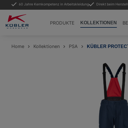
60 Jahre Kernkompetenz in Arbeitskleidung
Direkt beim Herstel
springen
Zur Hauptnavigation springen
PRODUKTE
B
KOLLEKTIONEN
Home
Kollektionen
PSA
KÜBLER PROTEC
Bildergalerie überspringen