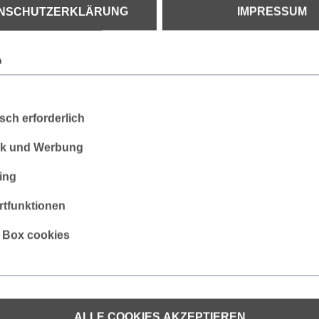
NSCHUTZERKLÄRUNG
IMPRESSUM
n
sch erforderlich
tik und Werbung
ing
olle, 17 % Polyamid, 1 % Antistatische Faser
tfunktionen
s Box cookies
äsche
Atmungsaktiv
Multinorm
Schmut
ALLE COOKIES AKZEPTIEREN