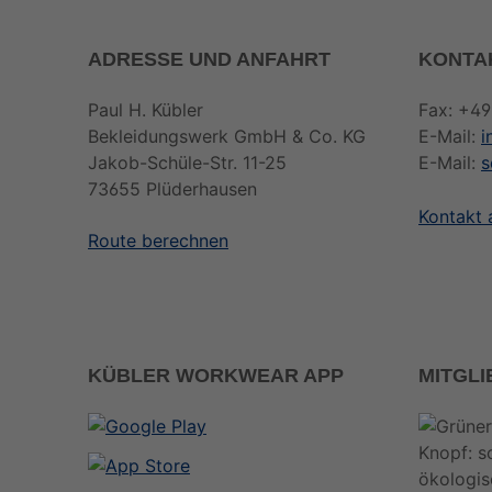
ADRESSE UND ANFAHRT
KONTA
Paul H. Kübler
Fax: +49
Bekleidungswerk GmbH & Co. KG
E-Mail:
i
Jakob-Schüle-Str. 11-25
E-Mail:
s
73655 Plüderhausen
Kontakt
Route berechnen
KÜBLER WORKWEAR APP
MITGL