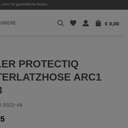
, nicht für gewerbliche Nutzer
WAR
RRIERE
€ 0,00
ER PROTECTIQ
ERLATZHOSE ARC1
3
2 8322-48
15