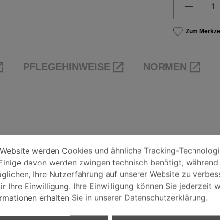
Produkt 
Zum Merkzet
PFLEGEHINWEISE
NORMEN
EINSTELLUNGEN
bsite werden Cookies und ähnliche Tracking-Technologien ve
 Website werden Cookies und ähnliche Tracking-Technolog
Einige davon werden zwingen technisch benötigt, während
HUTZERKLÄRUNG
glichen, Ihre Nutzerfahrung auf unserer Website zu verbess
r Ihre Einwilligung. Ihre Einwilligung können Sie jederzeit w
ormationen erhalten Sie in unserer Datenschutzerklärung.
UM