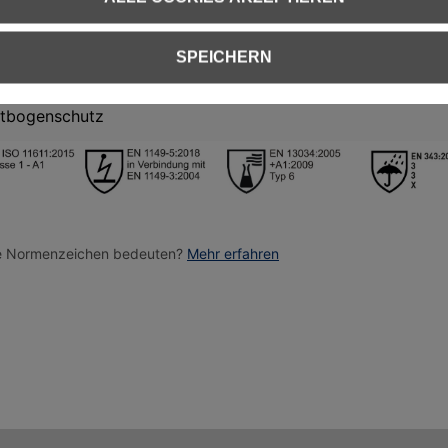
ische Eigenschaften
EN 13034 Chemikalienschutz
SPEICHERN
ßerschutz
EN ISO 11612 Hitze- und Flammschutz
htbogenschutz
ie Normenzeichen bedeuten?
Mehr erfahren