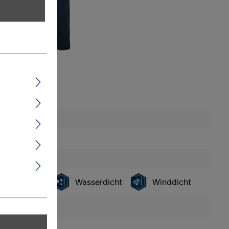
zabweisend
Wasserdicht
Winddicht