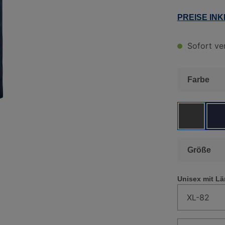
PREISE IN
Sofort ver
aus
Farbe
FARBE:
F
aus
Größe
Unisex mit L