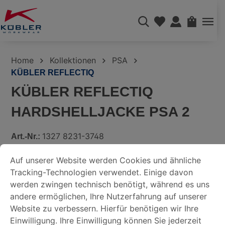
alt springen
WAREN
Home
Kollektionen
PSA
KÜBLER REFLECTIQ
KÜBLER REFLECTIQ
HARDSHELLJACKE PSA 2
1327 8231-3748
Art.-Nr.:
COOKIE-VOREINSTELLUNGEN
Auf unserer Website werden Cookies und ähnliche Tracking-
Bildergalerie überspringen
Auf unserer Website werden Cookies und ähnliche
Tracking-Technologien verwendet. Einige davon
DATENSCHUTZERKLÄRUNG
werden zwingen technisch benötigt, während es uns
andere ermöglichen, Ihre Nutzerfahrung auf unserer
Website zu verbessern. Hierfür benötigen wir Ihre
IMPRESSUM
Einwilligung. Ihre Einwilligung können Sie jederzeit