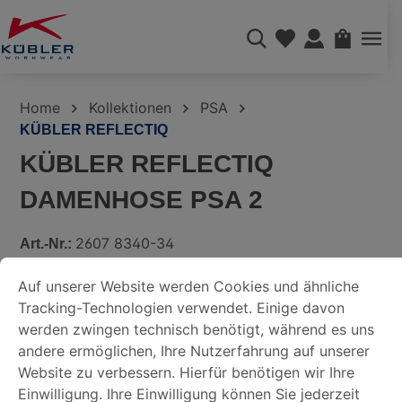
alt springen
WAREN
Home
Kollektionen
PSA
KÜBLER REFLECTIQ
KÜBLER REFLECTIQ
DAMENHOSE PSA 2
2607 8340-34
Art.-Nr.:
COOKIE-VOREINSTELLUNGEN
Auf unserer Website werden Cookies und ähnliche Tracking-
Bildergalerie überspringen
Auf unserer Website werden Cookies und ähnliche
Tracking-Technologien verwendet. Einige davon
DATENSCHUTZERKLÄRUNG
werden zwingen technisch benötigt, während es uns
andere ermöglichen, Ihre Nutzerfahrung auf unserer
Website zu verbessern. Hierfür benötigen wir Ihre
IMPRESSUM
Einwilligung. Ihre Einwilligung können Sie jederzeit