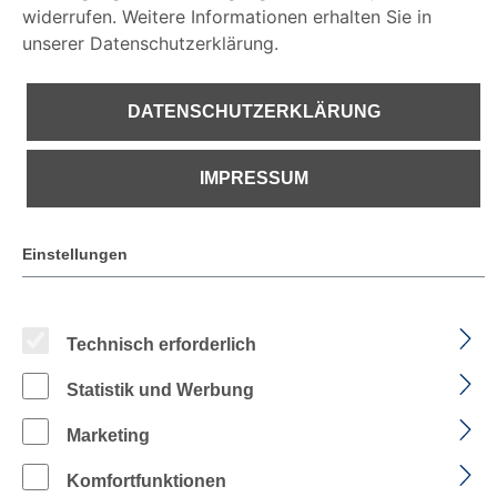
widerrufen. Weitere Informationen erhalten Sie in
unserer Datenschutzerklärung.
DATENSCHUTZERKLÄRUNG
IMPRESSUM
€ 139,11
Einstellungen
PREISE INKL. MWST. ZZGL. VERSANDKOSTEN
Nur noch 4 verfügbar, Lieferzeit 1-2 Tage
Technisch erforderlich
Statistik und Werbung
auswählen
Farbe
Marketing
Komfortfunktionen