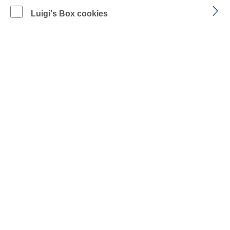
FARBE: WARNGELB
FARBE: WARNORANGE
Luigi's Box cookies
auswählen
Größe
Damengrößen
Produkt Anzahl: Gib den gewünschten Wer
IN DEN WARENKORB
Zum Merkzettel hinzufügen
BESCHREIBUNG