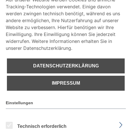
Tracking-Technologien verwendet. Einige davon
DATENSCHUTZERKLÄRUNG
werden zwingen technisch benötigt, während es uns
andere ermöglichen, Ihre Nutzerfahrung auf unserer
Website zu verbessern. Hierfür benötigen wir Ihre
IMPRESSUM
Einwilligung. Ihre Einwilligung können Sie jederzeit
widerrufen. Weitere Informationen erhalten Sie in
unserer Datenschutzerklärung.
DATENSCHUTZERKLÄRUNG
IMPRESSUM
Einstellungen
KÜBLER ATHLETIQ engt dich
Ready, steady, go!
nicht ein, sondern unterstützt dich bei jeder
Technisch erforderlich